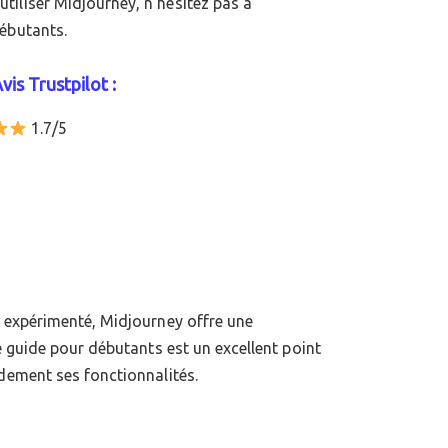
iliser Midjourney, n’hésitez pas à
ébutants.
vis Trustpilot :
1.7/5
dement ses fonctionnalités.