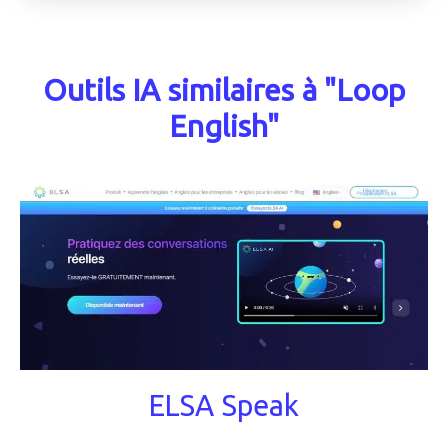
Outils IA similaires à "Loop
English"
ELSA Speak