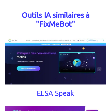
Outils IA similaires à
"FixMeBot"
ELSA Speak