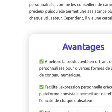
personnalisés, comme les conseillers de carri
pour que chaque création demeure authentique e
précieux puisqu'elle permet une assistance plu
chaque utilisateur. Cependant, il y a une certaine inquiétude concernant le
Avantages
Améliore la productivité en offrant d
personnalisés pour diverses formes de 
de contenu numérique.
Facilite l'expression personnelle grâc
plateforme conviviale permettant de ref
l'unicité de chaque utilisateur.