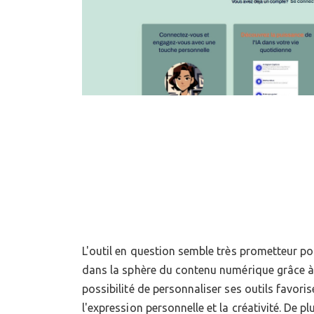
L'outil en question semble très prometteur po
potentiel effet restreignant sur la créativité
dans la sphère du contenu numérique grâce à 
modèles et suggestions fournis par une IA pou
possibilité de personnaliser ses outils favor
la pensée originale. Il est crucial de maintenir un équil
l'expression personnelle et la créativité. De p
de ces outils et l'encouragement à l'innovation e