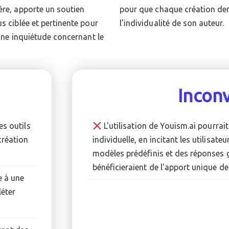
ère, apporte un soutien
t reflète véritablement
s ciblée et pertinente pour
l'individualité de son auteur.
Incon
es outils
L'utilisation de Youism.ai pourrait
création
individuelle, en incitant les utilisat
modèles prédéfinis et des réponses g
bénéficieraient de l'apport unique d
e à une
léter