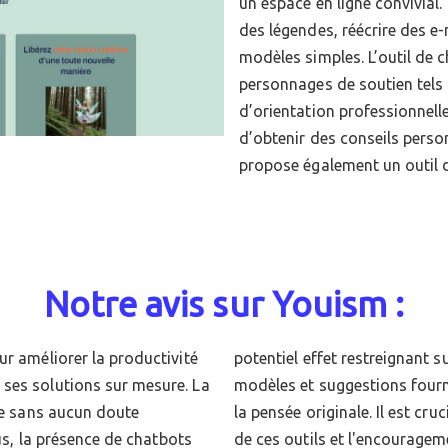
un espace en ligne convivial.
des légendes, réécrire des e-m
modèles simples. L’outil de 
personnages de soutien tels
d’orientation professionnelle
d’obtenir des conseils perso
propose également un outil d
Notre avis sur Youism :
ur améliorer la productivité
. En effet, trop dépendre des
ses solutions sur mesure. La
rrait limiter l'expression de
ise sans aucun doute
ibre entre l'utilisation
lus, la présence de chatbots
t à la réflexion individuelle