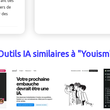
rant des
lers de
r des
Outils IA similaires à "Youism