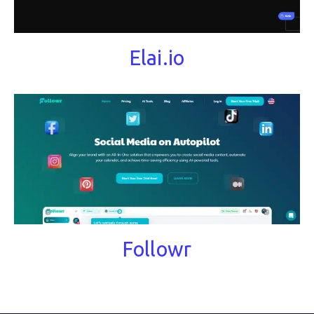
Elai.io
Followr