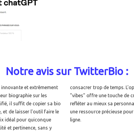
Notre avis sur TwitterBio :
n innovante et extrêmement
alisation selon différents
leur biographie sur les
 à chaque utilisateur de
é, il suffit de copier sa bio
'esprit actuel. TwitterBio est
et de laisser l'outil faire le
tantanément sa présence en
hoix idéal pour quiconque
ligne.
ité et pertinence, sans y