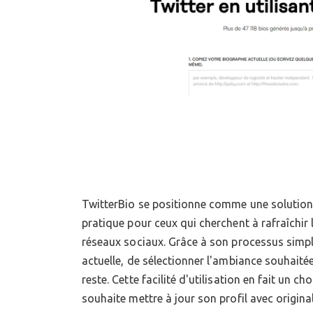
TwitterBio se positionne comme une solutio
consacrer trop de temps. L'option de personn
pratique pour ceux qui cherchent à rafraîchir 
"vibes" offre une touche de créativité, permettant
réseaux sociaux. Grâce à son processus simplifi
refléter au mieux sa personnalité ou son état d
actuelle, de sélectionner l'ambiance souhaitée, 
une ressource précieuse pour dynamiser ins
reste. Cette facilité d'utilisation en fait un c
souhaite mettre à jour son profil avec original