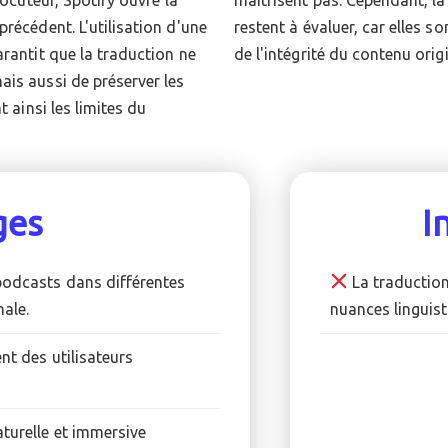
récédent. L'utilisation d'une
r le maintien de la qualité et
arantit que la traduction ne
de l'intégrité du contenu origi
ais aussi de préserver les
t ainsi les limites du
ges
I
podcasts dans différentes
La traduction
nale.
nuances linguisti
nt des utilisateurs
turelle et immersive