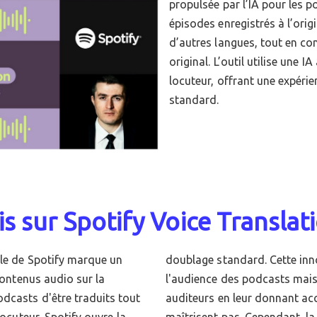
propulsée par l’IA pour les 
épisodes enregistrés à l’ori
d’autres langues, tout en con
original. L’outil utilise une 
locuteur, offrant une expéri
standard.
s sur Spotify Voice Translati
ale de Spotify marque un
t non seulement élargir
 contenus audio sur la
érience culturelle des
dcasts d'être traduits tout
s dans des langues qu'ils ne
locuteur, Spotify ouvre la
itude de ces traductions IA