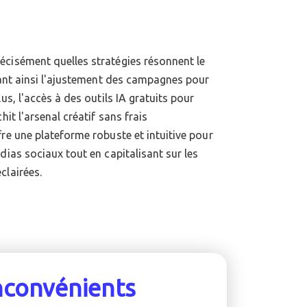
clairées.
nconvénients