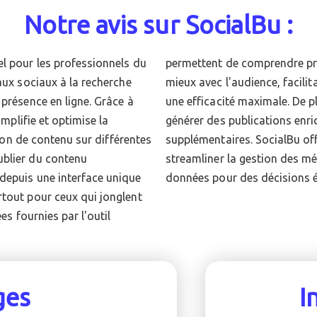
Notre avis sur SocialBu :
el pour les professionnels du
les stratégies résonnent le
aux sociaux à la recherche
stement des campagnes pour
 présence en ligne. Grâce à
es outils IA gratuits pour
implifie et optimise la
l créatif sans frais
ation de contenu sur différentes
rme robuste et intuitive pour
ublier du contenu
apitalisant sur les
depuis une interface unique
données pour des décisions é
rtout pour ceux qui jonglent
es fournies par l'outil
ges
I