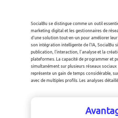
SocialBu se distingue comme un outil essenti
permettent de comprendre précisément quel
marketing digital et les gestionnaires de rése
mieux avec l'audience, facilitant ainsi l'aju
d'une solution tout-en-un pour améliorer leur
une efficacité maximale. De plus, l'accès à d
son intégration intelligente de l'IA, SocialBu s
générer des publications enrichit l'arsena
publication, l'interaction, l'analyse et la cré
supplémentaires. SocialBu offre une platefo
plateformes. La capacité de programmer et p
streamliner la gestion des médias sociaux tout en c
simultanément sur plusieurs réseaux sociaux 
représente un gain de temps considérable, su
avec de multiples profils. Les analyses détaillé
Avanta