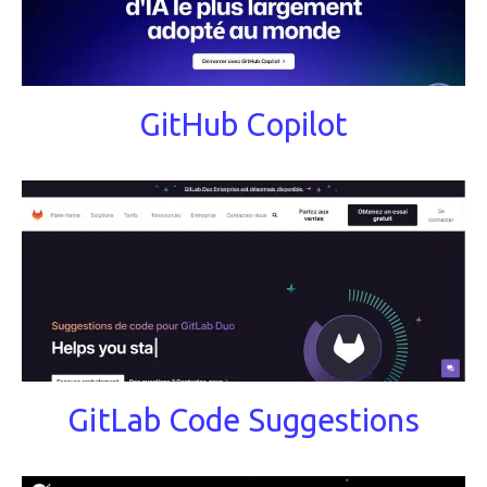
GitHub Copilot
GitLab Code Suggestions