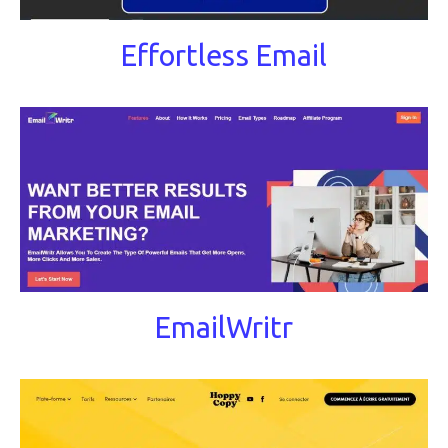
Effortless Email
EmailWritr