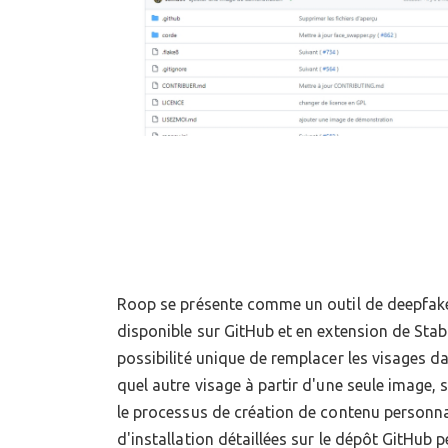
Roop se présente comme un outil de deepfake 
L'utilisation de Roop se fait via une interface c
disponible sur GitHub et en extension de Stable
sélection des images et vidéos sources et cibles 
possibilité unique de remplacer les visages d
le processus de substitution de visage. Ce logic
quel autre visage à partir d'une seule image,
manière dont les créateurs de contenu abor
le processus de création de contenu personnal
d'installation détaillées sur le dépôt GitHub 