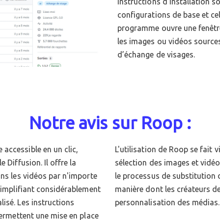
instructions d’installation s
configurations de base et cel
programme ouvre une fenêtre
les images ou vidéos sources
d’échange de visages.
Notre avis sur Roop :
accessible en un clic,
onviviale, facilitant la
 Diffusion. Il offre la
pour lancer efficacement
ans les vidéos par n'importe
iel pourrait révolutionner la
 simplifiant considérablement
dent le montage vidéo et la
isé. Les instructions
personnalisation des médias.
permettent une mise en place