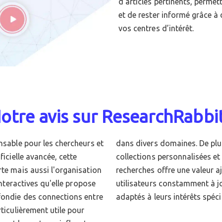
d’articles pertinents, perme
et de rester informé grâce à
vos centres d’intérêt.
otre avis sur ResearchRabbit
ensable pour les chercheurs et
tionnalité de création de
ficielle avancée, cette
gests sur les nouvelles
rte mais aussi l'organisation
icative, en maintenant les
interactives qu'elle propose
loppements les plus récents
ofondie des connections entre
adaptés à leurs intérêts spéci
rticulièrement utile pour