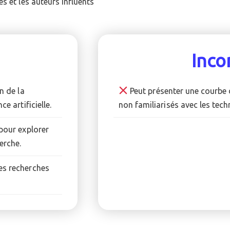
s et les auteurs influents
Inco
n de la
Peut présenter une courbe d
ce artificielle.
non familiarisés avec les tec
 pour explorer
erche.
es recherches