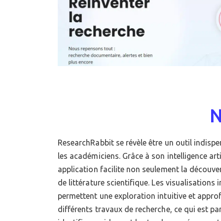
N
ResearchRabbit se révèle être un outil indisp
dans divers domaines. De plus, sa fonc
les académiciens. Grâce à son intelligence arti
collections personnalisées et de réception de di
application facilite non seulement la découve
recherches offre une valeur ajoutée signif
de littérature scientifique. Les visualisations 
utilisateurs constamment à jour avec les déve
permettent une exploration intuitive et appr
différents travaux de recherche, ce qui est pa