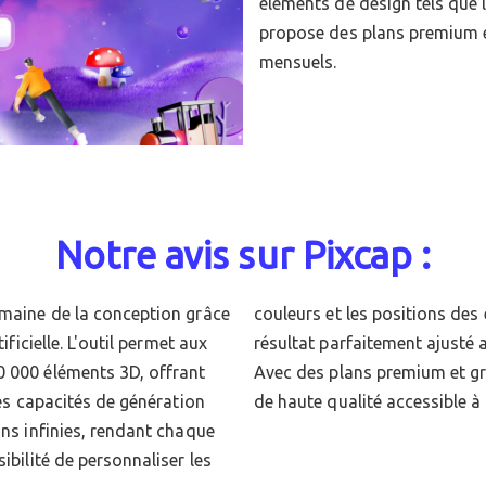
éléments de design tels que l
propose des plans premium et
mensuels.
Notre avis sur Pixcap :
omaine de la conception grâce
sign facilite l'atteinte d'un
ificielle. L'outil permet aux
cifiques de chaque projet.
0 000 éléments 3D, offrant
, Pixcap rend la conception
Les capacités de génération
de haute qualité accessible à
ons infinies, rendant chaque
ibilité de personnaliser les