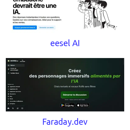
eesel AI
Faraday.dev