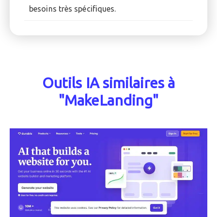
besoins très spécifiques.
Outils IA similaires à
"MakeLanding"