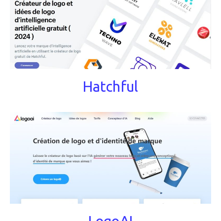
Hatchful
LogoAI