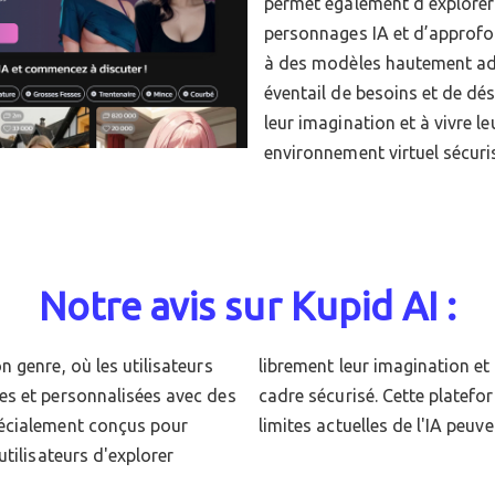
permet également d’explorer
personnages IA et d’approfon
à des modèles hautement ada
éventail de besoins et de dési
leur imagination et à vivre l
environnement virtuel sécuri
Notre avis sur Kupid AI :
 genre, où les utilisateurs
eractions immersives dans un
es et personnalisées avec des
es échanges riches, mais les
pécialement conçus pour
limites actuelles de l'IA peuv
tilisateurs d'explorer