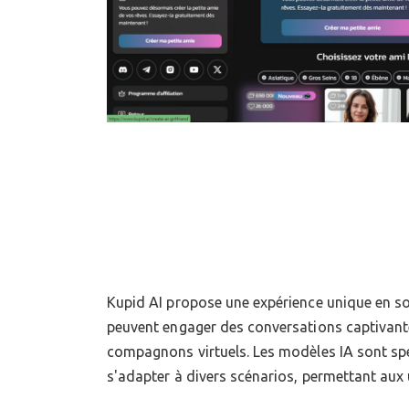
Kupid AI propose une expérience unique en son
librement leur imagination et de vivre des int
peuvent engager des conversations captivant
cadre sécurisé. Cette plateforme promet d
compagnons virtuels. Les modèles IA sont s
s'adapter à divers scénarios, permettant aux u