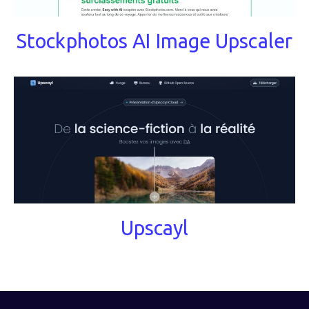
Stockphotos AI Image Upscaler
Upscayl