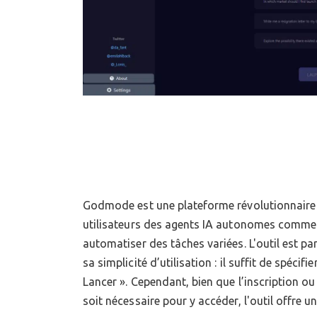
Godmode est une plateforme révolutionnaire 
de l’automatisation des tâches courantes à l
utilisateurs des agents IA autonomes comm
avancées de l’IA. Il constitue une soluti
automatiser des tâches variées. L'outil est pa
cherchent à tirer parti de l'intelligence arti
sa simplicité d’utilisation : il suffit de spécifi
Lancer ». Cependant, bien que l’inscription ou 
soit nécessaire pour y accéder, l'outil offre un