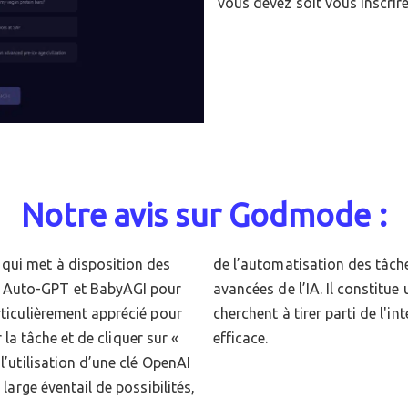
vous devez soit vous inscrire
Notre avis sur Godmode :
qui met à disposition des
’exploration des capacités
e Auto-GPT et BabyAGI pour
on puissante pour ceux qui
rticulièrement apprécié pour
ficielle de manière simple et
er la tâche et de cliquer sur «
efficace.
l’utilisation d’une clé OpenAI
 large éventail de possibilités,