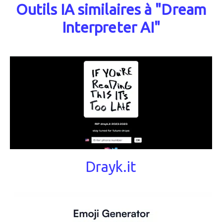
Outils IA similaires à "Dream
Interpreter AI"
Drayk.it