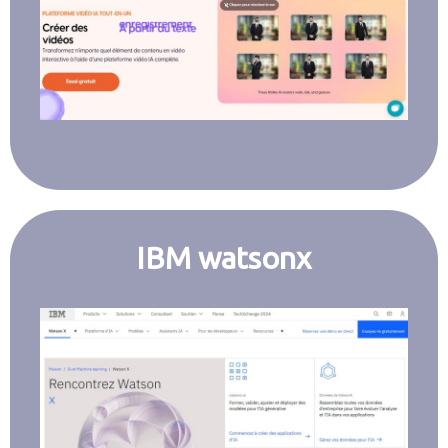
IBM watsonx