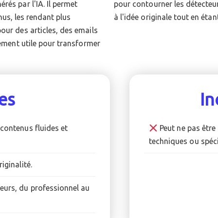
rés par l'IA. Il permet
 écriture qui reste fidèle
enus, les rendant plus
à l'idée originale tout en étant
our des articles, des emails
rement utile pour transformer
es
In
 contenus fluides et
Peut ne pas être 
techniques ou spéci
iginalité.
teurs, du professionnel au