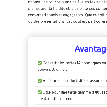
donner une touche humaine à leurs textes géné
pour contourner les détecteurs d'IA, il garantit une
d'améliorer la fluidité et la lisibilité des cont
conversationnels et engageants. Que ce soit p
ou des présentations, cet outil est particuliè
Avantag
Convertit les textes IA robotiques en
conversationnels.
Améliore la productivité et assure l'or
Utile pour une large gamme d'utilisa
créateur de contenu.