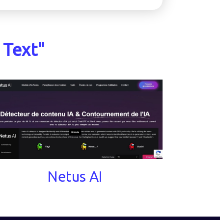
 Text"
Netus AI