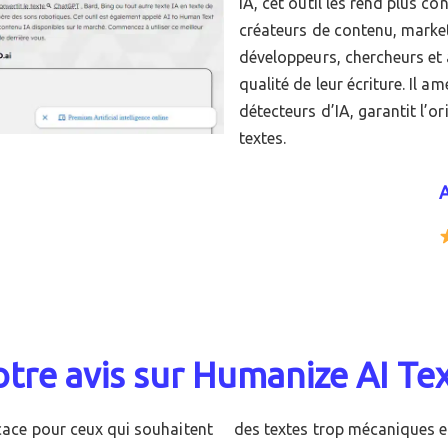
IA, cet outil les rend plus con
créateurs de contenu, market
développeurs, chercheurs et 
qualité de leur écriture. Il a
détecteurs d’IA, garantit l’or
textes.
A
tre avis sur Humanize AI Tex
icace pour ceux qui souhaitent
relle. En plus de son utilité