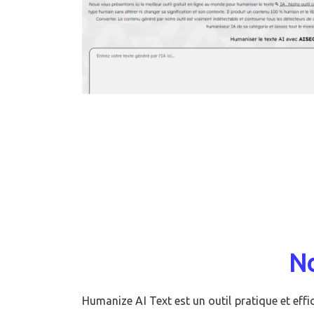
No
Humanize AI Text est un outil pratique et eff
des textes trop mécaniques en écriture natu